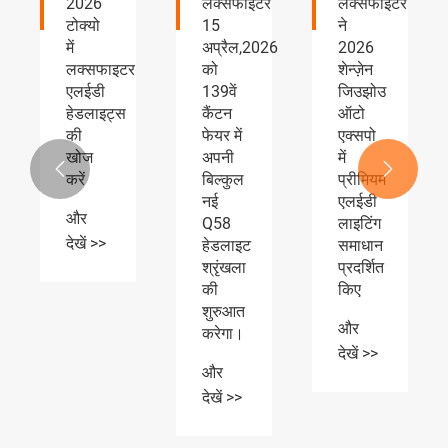
लक्सफाइटर
लक्सफाइटर
लक्सफाइटर
15
ने
एलईडी
अप्रैल,2026
2026
हेडलाइट्स
को
शेन्ज़ेन
और
139वें
जिउझोउ
फॉग
कैंटन
ऑटो
लाइट्स
फेयर में
एक्सपो
ऑटोमोटिव
अपनी
में
पार्ट्स


बिल्कुल
प्रीमियम
एक्सपो
नई
एलईडी
को
Q58
लाइटिंग
व्यापक
हेडलाइट
समाधान
प्रशंसा
श्रृंखला
प्रदर्शित
मिल
की
किए
रही है
शुरुआत
और
और
करेगा।
देखें >>
देखें >>
और
देखें >>