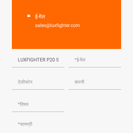
ई-मेल

sales@luxfighter.com