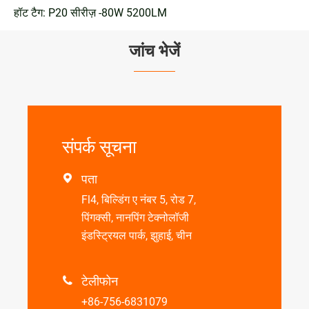
हॉट टैग: P20 सीरीज़ -80W 5200LM
जांच भेजें
संपर्क सूचना
पता

Fl4, बिल्डिंग ए नंबर 5, रोड 7,
पिंगक्सी, नानपिंग टेक्नोलॉजी
इंडस्ट्रियल पार्क, झुहाई, चीन
टेलीफोन

+86-756-6831079