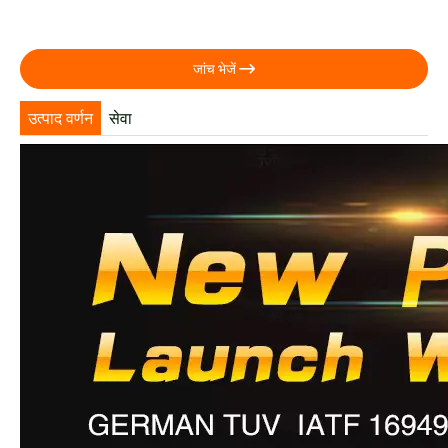

जांच भेजें
उत्पाद वर्णन
सेवा